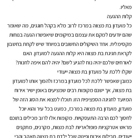
מאליו.
קלות ההגעה
כל מועדון בת מצווה במרכז לרוב מלא בקהל חוגגים, מה שאומר
שהם יודעים למקם את עצמם במיקומים שיאפשרו הגעה בנוחות
מקסימלית. אחד השיקולים החשובים במיוחד שיש לקחת בחשבון
לקראת חגיגת בת מצווה היא קלות ההגעה למועדון. האם
לאורחים שלכם יהיה נוח להגיע לשם? יהיה להם איפה לחנות?
שקלו ללכת על מועדון בת מצווה ייעודי
כמובן שאפשר ללכת לכל מועדון במרכז ולהפוך אותו למועדון
בת מצווה, אך ישנם מקומות רבים שמציעים באופן ישיר אירוח
המיועד לחגיגה הספציפית הזו. תוכלו למצוא את הסוג הזה של
מועדון, מועדון בת מצווה במרכז, כמעט בכל עיר והוא יוכל
לחסוך לכם הרבה התעסקויות. מקומות אלו לרוב מכילים בתוכם
מראש אטרקציות פופולאריות לבת מצוות, מקרנים, מתקנים
ייעודים, חבילות אירוח ופינוק שכל ילדת בת מצווה תאהב והכי