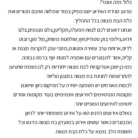
כלול מזה אומר?
מרגע סגירת האירוע ישנו מפיק צמוד שמלווה אתכם ההורים ואת
כלת הבת מצווה בכל התהליך.
אנחנו דואגים לכם לצוות הפעלה,תקליטן,צלם מגנטים,צלם
וידאו,צילומי בוק סטודיו/חוץ,שולחנות משחק,פול מון,רובוט
לדים,ארוחת ערב עשירה ומגוונת,מסכי ענק להקרנת מצגת או
קליפ,אזור למבוגרים עם אופציה למנות שף ברמה גבוהה.
כמו כן ישנן אטרקציות לבת מצווה ייחודיות רק לנו נשמח שתגיעו
להתרשמות לחגיגת בת מצווה בסגנון הוליווד.
לכמות האורחים יש השפעה ישירה על המיקום כיוון שישנם
מקומות המתאימים לאירועים אינטימיים בעוד מקומות אחרים
יתאימו לאירועים המוניים יותר.
באולם אירועים הדגש הוא על אירוע משפחתי יותר לכיוון
המבוגרים כאשר עושים אירוע במועדון בת מצווה הדגש וכל
תשומת הלב נמצא על כלת הבת מצווה.