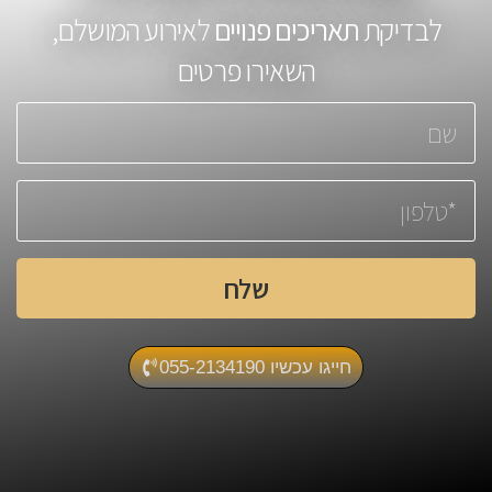
לבדיקת
תאריכים פנויים
לאירוע המושלם,
השאירו פרטים
שלח
חייגו עכשיו 055-2134190