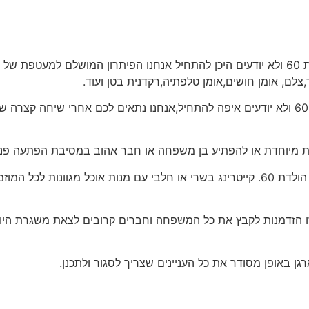
מועדון, אולם, לופט,מסעדה,צריכים להפיק יום הולדת 60 ולא יודעים היכן להתחיל אנחנו הפי
,צלם, אומן חושים,אומן טלפתיה,רקדנית בטן ועוד.
רוצים להפתיע במסיבת הפתעה ולהפיק יום הולדת 60 ולא יודעים איפה להתחיל,אנחנו נתאים 
נציע לכם חבילות שונות שמתאימות גם לחגיגת יום הולדת 60. קייטרינג בשרי או חלבי עם מנ
 ברשותנו מבחר מקומות לחגיגת יום הולדת 60 זו הזדמנות לקבץ את כל המשפחה וחברים קרובי
רגן באופן מסודר את כל העניינים שצריך לסגור ולתכנן.