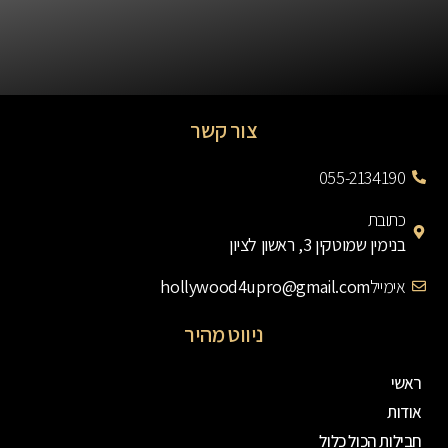
צור קשר
055-2134190
כתובת
בנימין שמוטקין 3, ראשון לציון
אימייל
hollywood4upro@gmail.com
ניווט מהיר
ראשי
אודות
חבילות הכול כלול