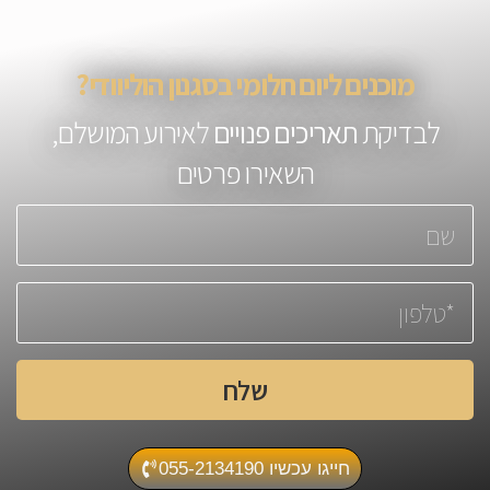
מוכנים ליום חלומי בסגנון הוליוודי?
לבדיקת
תאריכים פנויים
לאירוע המושלם,
השאירו פרטים
שלח
חייגו עכשיו 055-2134190